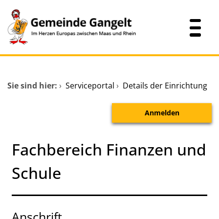
Zum Header
Zum Hauptinhalt
Zum Footer
Zum Hauptinhalt springen
Startseite
Sie sind hier:
›
Serviceportal
›
Details der Einrichtung
Dienstleistungen A-Z
Anmelden
Mitarbeitende A-Z
Verwaltungsübersicht
Fachbereich Finanzen und
Schule
Anschrift