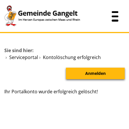
Zum Header
Zum Hauptinhalt
Zum Footer
Zum Hauptinhalt springen
Startseite
Sie sind hier:
Dienstleistungen A-Z
›
Serviceportal
›
Kontolöschung erfolgreich
Mitarbeitende A-Z
Anmelden
Verwaltungsübersicht
Ihr Portalkonto wurde erfolgreich gelöscht!