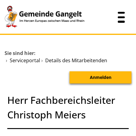
Zum Header
Zum Hauptinhalt
Zum Footer
Zum Hauptinhalt springen
Startseite
Sie sind hier:
Dienstleistungen A-Z
›
Serviceportal
›
Details des Mitarbeitenden
Mitarbeitende A-Z
Anmelden
Verwaltungsübersicht
Herr Fachbereichsleiter
Christoph Meiers