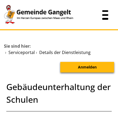
Zum Header
Zum Hauptinhalt
Zum Footer
Zum Hauptinhalt springen
Startseite
Sie sind hier:
Dienstleistungen A-Z
›
Serviceportal
›
Details der Dienstleistung
Mitarbeitende A-Z
Anmelden
Verwaltungsübersicht
Gebäudeunterhaltung der
Schulen
Kurzbeschreibung