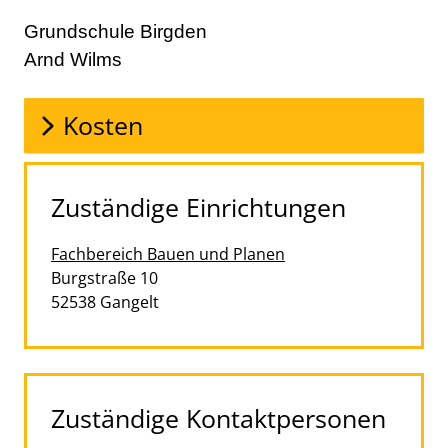
Grundschule Birgden
Arnd Wilms
Kosten
Zuständige Einrichtungen
Fachbereich Bauen und Planen
Straße:
Hausnummer:
Burgstraße
10
PLZ:
Ort:
52538
Gangelt
Zuständige Kontaktpersonen