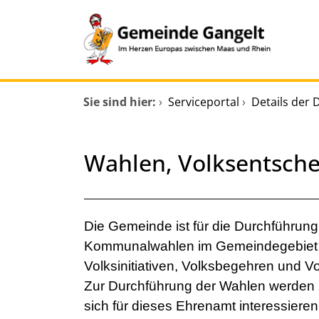
Zum Header
Zum Hauptinhalt
Zum Footer
Zum Hauptinhalt springen
Startseite
Sie sind hier:
›
Serviceportal
›
Details der 
Dienstleistungen A-Z
Wahlen, Volksentsche
Mitarbeitende A-Z
Kurzbeschreibung
Verwaltungsübersicht
Beschreibung
Die Gemeinde ist für die Durchführun
Kommunalwahlen im Gemeindegebiet zu
Volksinitiativen, Volksbegehren und V
Zur Durchführung der Wahlen werden z
sich für dieses Ehrenamt interessiere