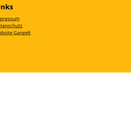
inks
mpressum
tenschutz
bsite Gangelt