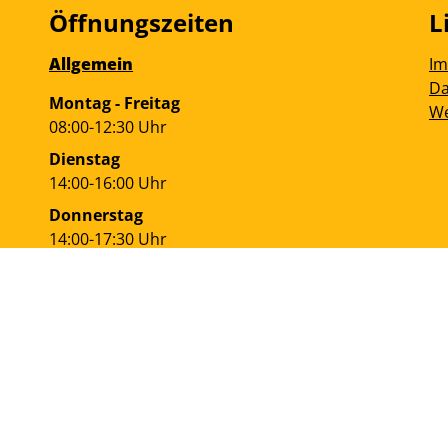
Öffnungszeiten
L
Allgemein
I
Da
Montag - Freitag
We
08:00-12:30 Uhr
Dienstag
14:00-16:00 Uhr
Donnerstag
14:00-17:30 Uhr
Bürgerservice
Montag + Dienstag
07:30-13:00 Uhr
13:30-16:30 Uhr
Mittwoch
nur nach Terminvereinbarung