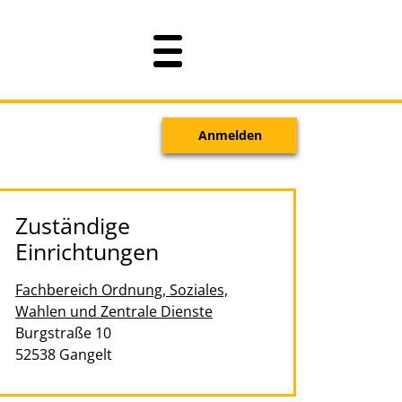
Anmelden
Zuständige
Einrichtungen
Fachbereich Ordnung, Soziales,
Wahlen und Zentrale Dienste
Straße:
Hausnummer:
Burgstraße
10
PLZ:
Ort:
52538
Gangelt