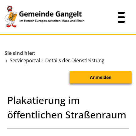
Zum Header
Zum Hauptinhalt
Zum Footer
Zum Hauptinhalt springen
Startseite
Sie sind hier:
Dienstleistungen A-Z
›
Serviceportal
›
Details der Dienstleistung
Mitarbeitende A-Z
Anmelden
Verwaltungsübersicht
Plakatierung im
öffentlichen Straßenraum
Kurzbeschreibung