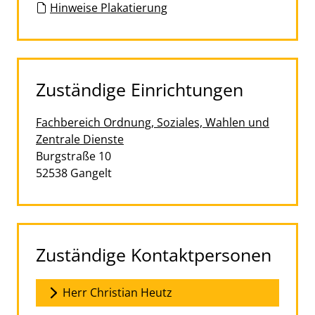
Hinweise Plakatierung
Zuständige Einrichtungen
Fachbereich Ordnung, Soziales, Wahlen und
Zentrale Dienste
Straße:
Hausnummer:
Burgstraße
10
PLZ:
Ort:
52538
Gangelt
Zuständige Kontaktpersonen
Herr Christian Heutz