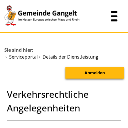
Zum Header
Zum Hauptinhalt
Zum Footer
Zum Hauptinhalt springen
Startseite
Sie sind hier:
Dienstleistungen A-Z
›
Serviceportal
›
Details der Dienstleistung
Mitarbeitende A-Z
Anmelden
Verwaltungsübersicht
Verkehrsrechtliche
Angelegenheiten
Kurzbeschreibung