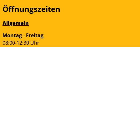
Öffnungszeiten
Allgemein
Montag - Freitag
08:00-12:30 Uhr
Dienstag
14:00-16:00 Uhr
Donnerstag
14:00-17:30 Uhr
Bürgerservice
Montag + Dienstag
07:30-13:00 Uhr
13:30-16:30 Uhr
Mittwoch
nur nach Terminvereinbarung