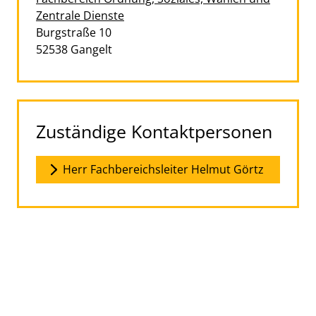
Zentrale Dienste
Straße:
Hausnummer:
Burgstraße
10
PLZ:
Ort:
52538
Gangelt
Zuständige Kontaktpersonen
Herr Fachbereichsleiter Helmut Görtz